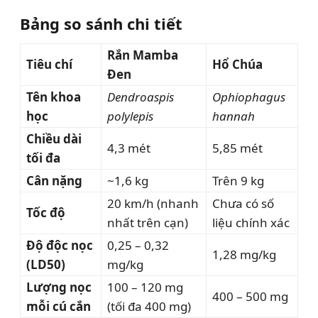
Bảng so sánh chi tiết
Rắn Mamba
Tiêu chí
Hổ Chúa
Đen
Tên khoa
Dendroaspis
Ophiophagus
học
polylepis
hannah
Chiều dài
4,3 mét
5,85 mét
tối đa
Cân nặng
~1,6 kg
Trên 9 kg
20 km/h (nhanh
Chưa có số
Tốc độ
nhất trên cạn)
liệu chính xác
Độ độc nọc
0,25 – 0,32
1,28 mg/kg
(LD50)
mg/kg
Lượng nọc
100 – 120 mg
400 – 500 mg
mỗi cú cắn
(tối đa 400 mg)