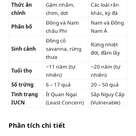
Thức ăn
Gặm nhấm,
Các loài rắn
chính
chim, dơi
khác, kỳ đà
Đông và Nam
Nam và Đông
Phân bố
châu Phi
Nam Á
Đồng cỏ
Rừng nhiệt
Sinh cảnh
savanna, rừng
đới, đầm lầy
thưa
~11 năm (tự
~20 năm (tự
Tuổi thọ
nhiên)
nhiên)
Số trứng
6 – 17 quả
20 – 50 quả
Tình trạng
Ít Quan Ngại
Sắp Nguy Cấp
IUCN
(Least Concern)
(Vulnerable)
Phân tích chi tiết