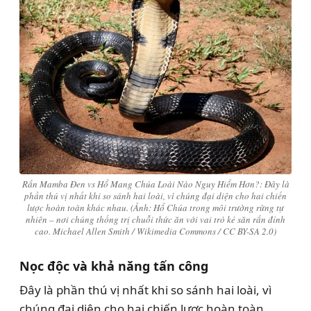
Rắn Mamba Đen vs Hổ Mang Chúa Loài Nào Nguy Hiểm Hơn?: Đây là
phần thú vị nhất khi so sánh hai loài, vì chúng đại diện cho hai chiến
lược hoàn toàn khác nhau. (Ảnh: Hổ Chúa trong môi trường rừng tự
nhiên – nơi chúng thống trị chuỗi thức ăn với vai trò kẻ săn rắn đỉnh
cao. Michael Allen Smith / Wikimedia Commons / CC BY-SA 2.0)
Nọc độc và khả năng tấn công
Đây là phần thú vị nhất khi so sánh hai loài, vì
chúng đại diện cho hai chiến lược hoàn toàn