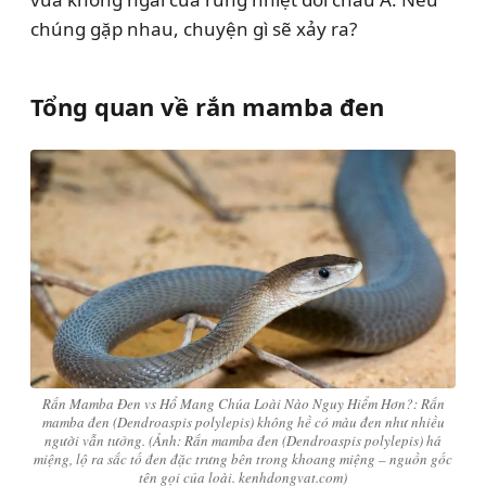
chúng gặp nhau, chuyện gì sẽ xảy ra?
Tổng quan về rắn mamba đen
Rắn Mamba Đen vs Hổ Mang Chúa Loài Nào Nguy Hiểm Hơn?: Rắn
mamba đen (Dendroaspis polylepis) không hề có màu đen như nhiều
người vẫn tưởng. (Ảnh: Rắn mamba đen (Dendroaspis polylepis) há
miệng, lộ ra sắc tố đen đặc trưng bên trong khoang miệng – nguồn gốc
tên gọi của loài. kenhdongvat.com)