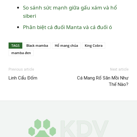
So sánh sức mạnh giữa gấu xám và hổ
siberi
Phân biệt cá đuối Manta và cá đuối ó
TAGS
Black mamba
Hổ mang chúa
King Cobra
mamba đen
Previous article
Next article
Linh Cẩu Đốm
Cá Mang Rổ Săn Mồi Như
Thế Nào?