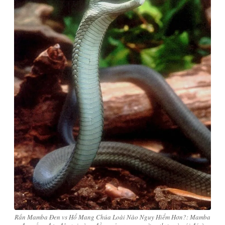
Rắn Mamba Đen vs Hổ Mang Chúa Loài Nào Nguy Hiểm Hơn?: Mamba