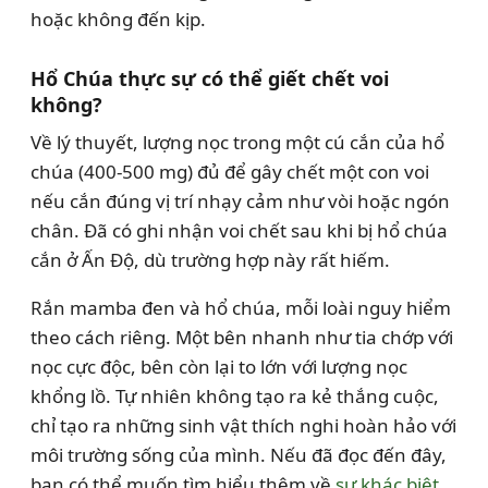
hoặc không đến kịp.
Hổ Chúa thực sự có thể giết chết voi
không?
Về lý thuyết, lượng nọc trong một cú cắn của hổ
chúa (400-500 mg) đủ để gây chết một con voi
nếu cắn đúng vị trí nhạy cảm như vòi hoặc ngón
chân. Đã có ghi nhận voi chết sau khi bị hổ chúa
cắn ở Ấn Độ, dù trường hợp này rất hiếm.
Rắn mamba đen và hổ chúa, mỗi loài nguy hiểm
theo cách riêng. Một bên nhanh như tia chớp với
nọc cực độc, bên còn lại to lớn với lượng nọc
khổng lồ. Tự nhiên không tạo ra kẻ thắng cuộc,
chỉ tạo ra những sinh vật thích nghi hoàn hảo với
môi trường sống của mình. Nếu đã đọc đến đây,
bạn có thể muốn tìm hiểu thêm về
sự khác biệt