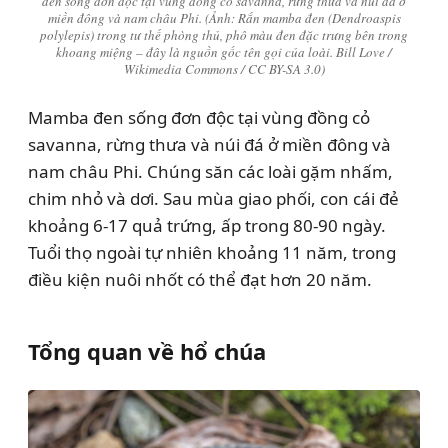
đen sống đơn độc tại vùng đồng cỏ savanna, rừng thưa và núi đá ở
miền đông và nam châu Phi. (Ảnh: Rắn mamba đen (Dendroaspis
polylepis) trong tư thế phòng thủ, phô màu đen đặc trưng bên trong
khoang miệng – đây là nguồn gốc tên gọi của loài. Bill Love /
Wikimedia Commons / CC BY-SA 3.0)
Mamba đen sống đơn độc tại vùng đồng cỏ
savanna, rừng thưa và núi đá ở miền đông và
nam châu Phi. Chúng săn các loài gặm nhấm,
chim nhỏ và dơi. Sau mùa giao phối, con cái đẻ
khoảng 6-17 quả trứng, ấp trong 80-90 ngày.
Tuổi thọ ngoài tự nhiên khoảng 11 năm, trong
điều kiện nuôi nhốt có thể đạt hơn 20 năm.
Tổng quan về hổ chúa