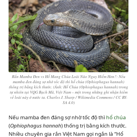
Rắn Mamba Đen vs Hổ Mang Chúa Loài Nào Nguy Hiểm Hơn?: Nếu
mamba đen đáng sợ nhờ tốc độ thì hổ chúa (Ophiophagus hannah)
thống trị bằng kích thước. (Ảnh: Hổ Chúa (Ophiophagus hannah) trong
tự nhiên tại VQG Bạch Mã, Việt Nam – một trong những ghi nhận hiếm
về loài này ở nước ta. Charles J. Sharp / Wikimedia Commons / CC BY-
SA 4.0)
Nếu mamba đen đáng sợ nhờ tốc độ thì
hổ chúa
(
Ophiophagus hannah
) thống trị bằng kích thước.
Nhiều chuyên gia rắn Việt Nam gọi ngắn là “Hổ