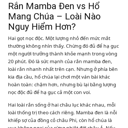
Rắn Mamba Đen vs Hổ
Mang Chúa – Loài Nào
Nguy Hiểm Hơn?
Hai gọt nọc độc. Một lượng nhỏ đến mức mắt
thường không nhìn thấy. Chừng đó đủ để hạ gục
một người trưởng thành khỏe mạnh trong vòng
20 phút. Đó là sức mạnh của rắn mamba đen,
loài rắn nhanh nhất trên cạn. Nhưng ở phía bên
kia địa cầu, hổ chúa lại chơi một ván bài khác
hoàn toàn: chậm hơn, nhưng bù lại bằng lượng
nọc độc đủ để hạ gục cả một con voi.
Hai loài rắn sống ở hai châu lục khác nhau, mỗi
loài thống trị theo cách riêng. Mamba đen là nỗi
khiếp sợ của đồng cỏ châu Phi, còn hổ chúa là
vua không ngai của rừng nhiệt đới châu Á. Nếu