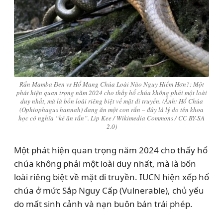
Rắn Mamba Đen vs Hổ Mang Chúa Loài Nào Nguy Hiểm Hơn?: Một
phát hiện quan trọng năm 2024 cho thấy hổ chúa không phải một loài
duy nhất, mà là bốn loài riêng biệt về mặt di truyền. (Ảnh: Hổ Chúa
(Ophiophagus hannah) đang ăn một con rắn – đây là lý do tên khoa
học có nghĩa “kẻ ăn rắn”. Lip Kee / Wikimedia Commons / CC BY-SA
2.0)
Một phát hiện quan trọng năm 2024 cho thấy hổ
chúa không phải một loài duy nhất, mà là bốn
loài riêng biệt về mặt di truyền. IUCN hiện xếp hổ
chúa ở mức Sắp Nguy Cấp (Vulnerable), chủ yếu
do mất sinh cảnh và nạn buôn bán trái phép.