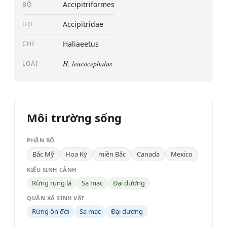
Accipitriformes
BỘ
Accipitridae
HỌ
Haliaeetus
CHI
H. leucocephalus
LOÀI
Môi trường sống
PHÂN BỐ
Bắc Mỹ
Hoa Kỳ
miền Bắc
Canada
Mexico
KIỂU SINH CẢNH
Rừng rụng lá
Sa mạc
Đại dương
QUẦN XÃ SINH VẬT
Rừng ôn đới
Sa mạc
Đại dương