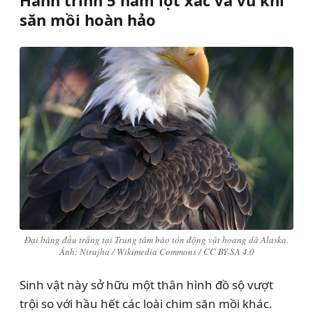
săn mồi hoàn hảo
Đại bàng đầu trắng tại Trung tâm bảo tồn động vật hoang dã Alaska.
Ảnh: Nirajha / Wikimedia Commons / CC BY-SA 4.0
Sinh vật này sở hữu một thân hình đồ sộ vượt
trội so với hầu hết các loài chim săn mồi khác.