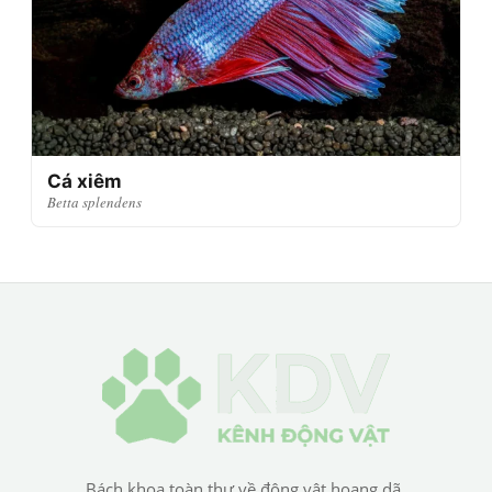
Cá xiêm
Betta splendens
Bách khoa toàn thư về động vật hoang dã.