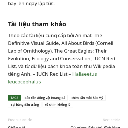
bay lên ngay lập tức.
Tài liệu tham khảo
Theo các tài liệu cung cấp bởi Animal: The
Definitive Visual Guide, All About Birds (Cornell
Lab of Ornithology), The Great Eagles: Their
Evolution, Ecology and Conservation, IUCN Red
List, và từ dữ liệu bách khoa toàn thư Wikipedia
tiếng Anh. – IUCN Red List –
Haliaeetus
leucocephalus
TAGS
bảo tồn động vật hoang dã
chim săn mồi Bắc Mỹ
đại bàng đầu trắng
tổ chim khổng lồ
Previous article
Next article