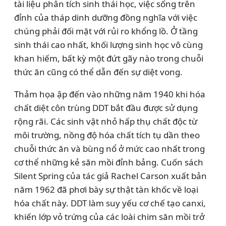
tài liệu phân tích sinh thái học, việc sống trên
đỉnh của tháp dinh dưỡng đồng nghĩa với việc
chúng phải đối mặt với rủi ro khổng lồ. Ở tầng
sinh thái cao nhất, khối lượng sinh học vô cùng
khan hiếm, bất kỳ một đứt gãy nào trong chuỗi
thức ăn cũng có thể dẫn đến sự diệt vong.
Thảm họa ập đến vào những năm 1940 khi hóa
chất diệt côn trùng DDT bắt đầu được sử dụng
rộng rãi. Các sinh vật nhỏ hấp thụ chất độc từ
môi trường, nồng độ hóa chất tích tụ dần theo
chuỗi thức ăn và bùng nổ ở mức cao nhất trong
cơ thể những kẻ săn mồi đỉnh bảng. Cuốn sách
Silent Spring của tác giả Rachel Carson xuất bản
năm 1962 đã phơi bày sự thật tàn khốc về loại
hóa chất này. DDT làm suy yếu cơ chế tạo canxi,
khiến lớp vỏ trứng của các loài chim săn mồi trở