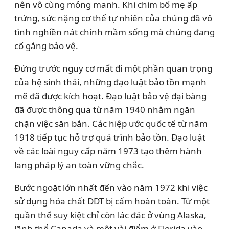
nên vô cùng mỏng manh. Khi chim bố mẹ ấp
trứng, sức nặng cơ thể tự nhiên của chúng đã vô
tình nghiền nát chính mầm sống mà chúng đang
cố gắng bảo vệ.
Đứng trước nguy cơ mất đi một phần quan trọng
của hệ sinh thái, những đạo luật bảo tồn mạnh
mẽ đã được kích hoạt. Đạo luật bảo vệ đại bàng
đã được thông qua từ năm 1940 nhằm ngăn
chặn việc săn bắn. Các hiệp ước quốc tế từ năm
1918 tiếp tục hỗ trợ quá trình bảo tồn. Đạo luật
về các loài nguy cấp năm 1973 tạo thêm hành
lang pháp lý an toàn vững chắc.
Bước ngoặt lớn nhất đến vào năm 1972 khi việc
sử dụng hóa chất DDT bị cấm hoàn toàn. Từ một
quần thể suy kiệt chỉ còn lác đác ở vùng Alaska,
lãnh thổ Canada và một vài điểm ở Florida vào