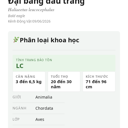
Đại bàng đầu trắng
Haliaeetus leucocephalus
Bald eagle
Kênh Động Vật
·
09/06/2026
Phân loại khoa học
TÌNH TRẠNG BẢO TỒN
LC
CÂN NẶNG
TUỔI THỌ
KÍCH THƯỚC
3 đến 6,5 kg
20 đến 30
71 đến 96
năm
cm
Animalia
GIỚI
Chordata
NGÀNH
Aves
LỚP