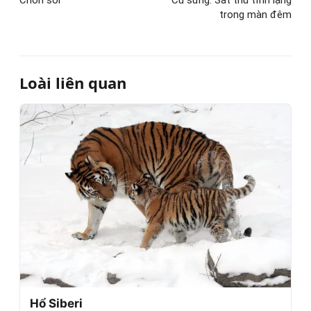
Chồn sói
Cú sừng: Sát thủ tĩnh lặng
trong màn đêm
Loài liên quan
Hổ Siberi