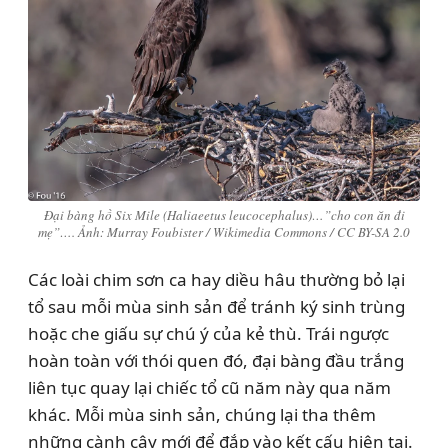
Đại bàng hồ Six Mile (Haliaeetus leucocephalus)…”cho con ăn đi
mẹ”…. Ảnh: Murray Foubister / Wikimedia Commons / CC BY-SA 2.0
Các loài chim sơn ca hay diều hâu thường bỏ lại
tổ sau mỗi mùa sinh sản để tránh ký sinh trùng
hoặc che giấu sự chú ý của kẻ thù. Trái ngược
hoàn toàn với thói quen đó, đại bàng đầu trắng
liên tục quay lại chiếc tổ cũ năm này qua năm
khác. Mỗi mùa sinh sản, chúng lại tha thêm
những cành cây mới để đắp vào kết cấu hiện tại.