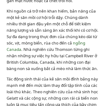
gần mặt nước hoặc cá chết trôi nổi.
Khi nguồn cá trở nên khan hiếm, bản năng của
một kẻ săn mồi cơ hội trỗi dậy. Chúng dành
nhiều thời gian đậu yên một chỗ để tiết kiệm
năng lượng và sẵn sàng ăn xác thối khi có cơ hội.
Sự đa dạng trong thực đơn của chúng kéo dài từ
sóc, vịt, mòng biển, rùa cho đến cả
ngỗng
Canada
. Nhà nghiên cứu Thomson từng ghi
nhận những sự việc hy hữu tại Campbell River ở
British Columbia, Canada, khi những con đại
bàng non sà xuống bắt cả mèo nhà làm thức ăn.
Tác động sinh thái của kẻ săn mồi đỉnh bảng này
mạnh mẽ đến mức làm thay đổi tập tính của các
loài thú khác. Theo nghiên cứu của nhà sinh học
Gelatt và các cộng sự, những con rái cá biển non
luôn là mục tiêu tấn công ưa thích của bầy chim