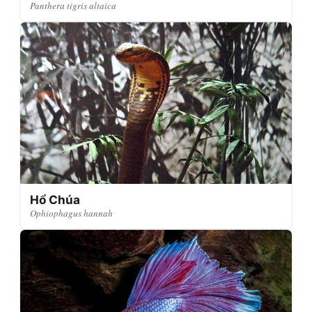
Panthera tigris altaica
Hổ Chúa
Ophiophagus hannah