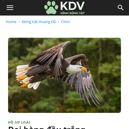
Home
Động Vật Hoang Dã
Chim
HỒ SƠ LOÀI