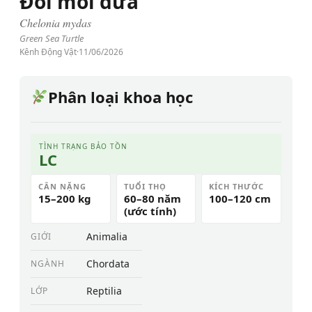
Đồi mồi dứa
Chelonia mydas
Green Sea Turtle
Kênh Động Vật
·
11/06/2026
Phân loại khoa học
TÌNH TRẠNG BẢO TỒN
LC
CÂN NẶNG
TUỔI THỌ
KÍCH THƯỚC
15–200 kg
60–80 năm
100–120 cm
(ước tính)
Animalia
GIỚI
Chordata
NGÀNH
Reptilia
LỚP