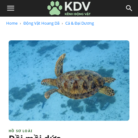
Home
Động Vật Hoang Dã
Cá & Đại Dương
HỒ SƠ LOÀI