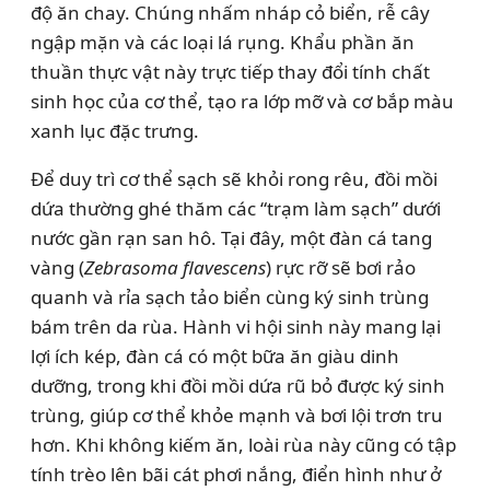
độ ăn chay. Chúng nhấm nháp cỏ biển, rễ cây
ngập mặn và các loại lá rụng. Khẩu phần ăn
thuần thực vật này trực tiếp thay đổi tính chất
sinh học của cơ thể, tạo ra lớp mỡ và cơ bắp màu
xanh lục đặc trưng.
Để duy trì cơ thể sạch sẽ khỏi rong rêu, đồi mồi
dứa thường ghé thăm các “trạm làm sạch” dưới
nước gần rạn san hô. Tại đây, một đàn cá tang
vàng (
Zebrasoma flavescens
) rực rỡ sẽ bơi rảo
quanh và rỉa sạch tảo biển cùng ký sinh trùng
bám trên da rùa. Hành vi hội sinh này mang lại
lợi ích kép, đàn cá có một bữa ăn giàu dinh
dưỡng, trong khi đồi mồi dứa rũ bỏ được ký sinh
trùng, giúp cơ thể khỏe mạnh và bơi lội trơn tru
hơn. Khi không kiếm ăn, loài rùa này cũng có tập
tính trèo lên bãi cát phơi nắng, điển hình như ở