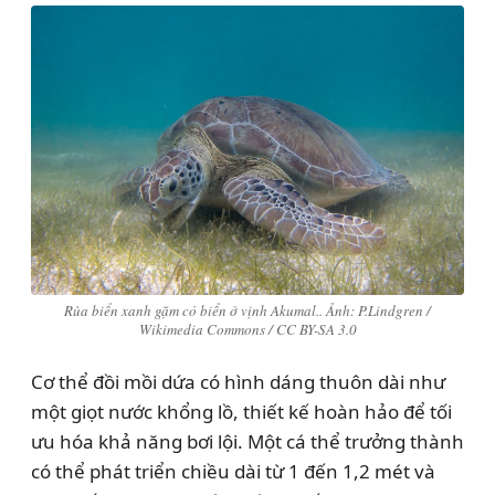
Rùa biển xanh gặm cỏ biển ở vịnh Akumal.. Ảnh: P.Lindgren /
Wikimedia Commons / CC BY-SA 3.0
Cơ thể đồi mồi dứa có hình dáng thuôn dài như
một giọt nước khổng lồ, thiết kế hoàn hảo để tối
ưu hóa khả năng bơi lội. Một cá thể trưởng thành
có thể phát triển chiều dài từ 1 đến 1,2 mét và