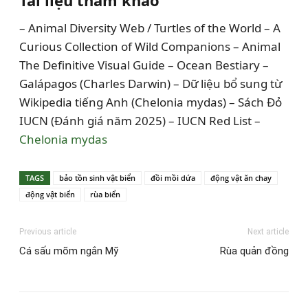
– Animal Diversity Web / Turtles of the World – A
Curious Collection of Wild Companions – Animal
The Definitive Visual Guide – Ocean Bestiary –
Galápagos (Charles Darwin) – Dữ liệu bổ sung từ
Wikipedia tiếng Anh (Chelonia mydas) – Sách Đỏ
IUCN (Đánh giá năm 2025) – IUCN Red List –
Chelonia mydas
TAGS
bảo tồn sinh vật biển
đồi mồi dứa
động vật ăn chay
động vật biển
rùa biển
Previous article
Next article
Cá sấu mõm ngắn Mỹ
Rùa quản đồng