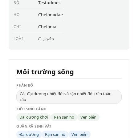
Testudines
BỘ
Cheloniidae
HỌ
Chelonia
CHI
C. mydas
LOÀI
Môi trường sống
PHÂN BỐ
Các đại dương nhiệt đới và cận nhiệt đới trên toàn
cầu
KIỂU SINH CẢNH
Đại dương khơi
Rạn san hô
Ven biển
QUẦN XÃ SINH VẬT
Đại dương
Rạn san hô
Ven biển