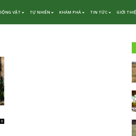
ĐỘNG VẬT
TỰ NHIÊN
KHÁM PHÁ
TIN TỨC
GIỚI THI
0