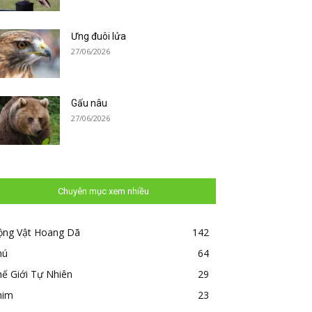
Ưng đuôi lửa
27/06/2026
Gấu nâu
27/06/2026
Chuyên mục xem nhiều
ộng Vật Hoang Dã
142
hú
64
ế Giới Tự Nhiên
29
him
23