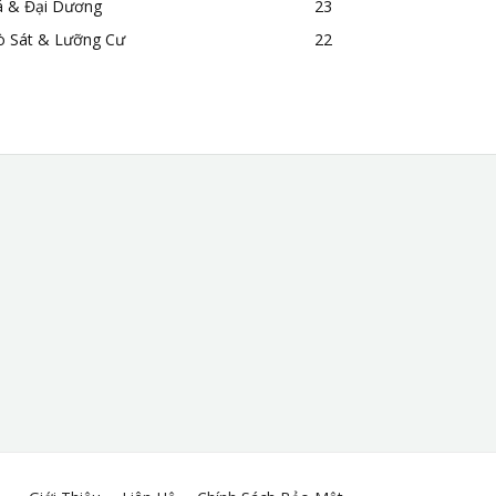
á & Đại Dương
23
ò Sát & Lưỡng Cư
22