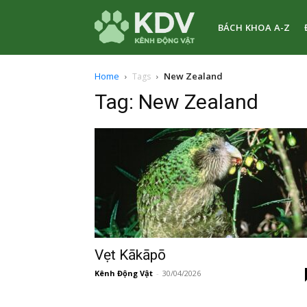
BÁCH KHOA A-Z
Kênh
Home
New Zealand
Tags
Tag: New Zealand
Động
Vật
Vẹt Kākāpō
Kênh Động Vật
-
30/04/2026