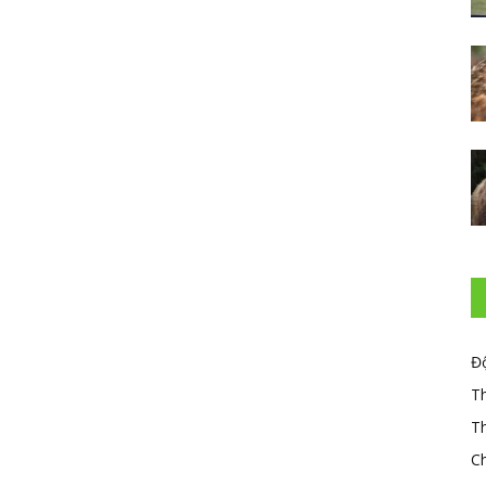
Đ
T
Th
C