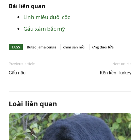
Bài liên quan
Linh miêu đuôi cộc
Gấu xám bắc mỹ
TAGS
Buteo jamaicensis
chim săn mồi
ưng đuôi lửa
Previous article
Next article
Gấu nâu
Kền kền Turkey
Loài liên quan