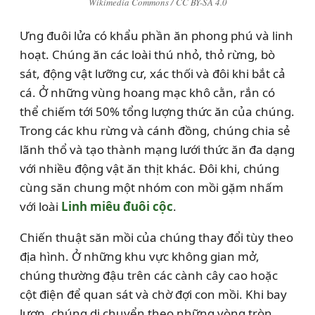
Wikimedia Commons / CC BY-SA 4.0
Ưng đuôi lửa có khẩu phần ăn phong phú và linh
hoạt. Chúng ăn các loài thú nhỏ, thỏ rừng, bò
sát, động vật lưỡng cư, xác thối và đôi khi bắt cả
cá. Ở những vùng hoang mạc khô cằn, rắn có
thể chiếm tới 50% tổng lượng thức ăn của chúng.
Trong các khu rừng và cánh đồng, chúng chia sẻ
lãnh thổ và tạo thành mạng lưới thức ăn đa dạng
với nhiều động vật ăn thịt khác. Đôi khi, chúng
cùng săn chung một nhóm con mồi gặm nhấm
với loài
Linh miêu đuôi cộc
.
Chiến thuật săn mồi của chúng thay đổi tùy theo
địa hình. Ở những khu vực không gian mở,
chúng thường đậu trên các cành cây cao hoặc
cột điện để quan sát và chờ đợi con mồi. Khi bay
lượn, chúng di chuyển theo những vòng tròn