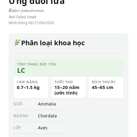
Ưng đuôi lửa
Buteo jamaicensis
Red-Tailed Hawk
Kênh Động Vật
·
27/06/2026
Phân loại khoa học
TÌNH TRẠNG BẢO TỒN
LC
CÂN NẶNG
TUỔI THỌ
KÍCH THƯỚC
0.7–1.5 kg
15–20 năm
45–65 cm
(ước tính)
Animalia
GIỚI
Chordata
NGÀNH
Aves
LỚP