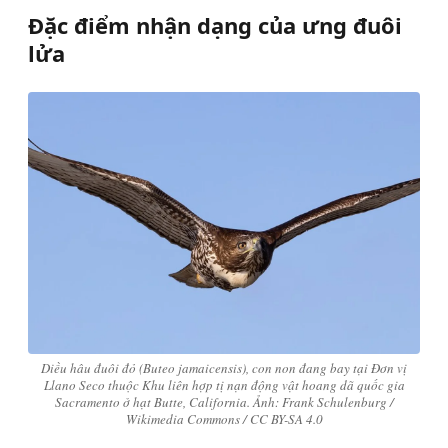
Đặc điểm nhận dạng của ưng đuôi
lửa
Diều hâu đuôi đỏ (Buteo jamaicensis), con non đang bay tại Đơn vị
Llano Seco thuộc Khu liên hợp tị nạn động vật hoang dã quốc gia
Sacramento ở hạt Butte, California. Ảnh: Frank Schulenburg /
Wikimedia Commons / CC BY-SA 4.0