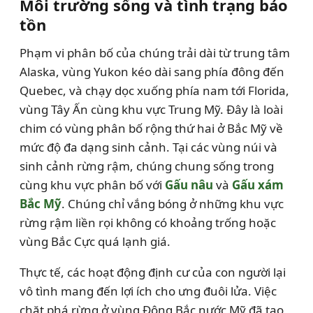
Môi trường sống và tình trạng bảo
tồn
Phạm vi phân bố của chúng trải dài từ trung tâm
Alaska, vùng Yukon kéo dài sang phía đông đến
Quebec, và chạy dọc xuống phía nam tới Florida,
vùng Tây Ấn cùng khu vực Trung Mỹ. Đây là loài
chim có vùng phân bố rộng thứ hai ở Bắc Mỹ về
mức độ đa dạng sinh cảnh. Tại các vùng núi và
sinh cảnh rừng rậm, chúng chung sống trong
cùng khu vực phân bố với
Gấu nâu
và
Gấu xám
Bắc Mỹ
. Chúng chỉ vắng bóng ở những khu vực
rừng rậm liền rọi không có khoảng trống hoặc
vùng Bắc Cực quá lạnh giá.
Thực tế, các hoạt động định cư của con người lại
vô tình mang đến lợi ích cho ưng đuôi lửa. Việc
chặt phá rừng ở vùng Đông Bắc nước Mỹ đã tạo