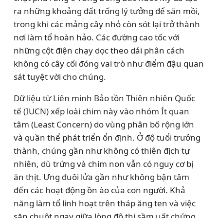
ra những khoảng đất trống lý tưởng để săn mồi,
trong khi các mảng cây nhỏ còn sót lại trở thành
nơi làm tổ hoàn hảo. Các đường cao tốc với
những cột điện chạy dọc theo dải phân cách
không có cây cối đóng vai trò như điểm đậu quan
sát tuyệt vời cho chúng.
Dữ liệu từ Liên minh Bảo tồn Thiên nhiên Quốc
tế (IUCN) xếp loài chim này vào nhóm Ít quan
tâm (Least Concern) do vùng phân bố rộng lớn
và quần thể phát triển ổn định. Ở độ tuổi trưởng
thành, chúng gần như không có thiên địch tự
nhiên, dù trứng và chim non vẫn có nguy cơ bị
ăn thịt. Ưng đuôi lửa gần như không bận tâm
đến các hoạt động ồn ào của con người. Khả
năng làm tổ linh hoạt trên tháp ăng ten và việc
săn chuột ngay giữa lòng đô thị sầm uất chứng