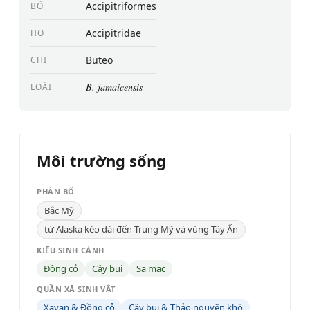
Accipitriformes
BỘ
Accipitridae
HỌ
Buteo
CHI
B. jamaicensis
LOÀI
Môi trường sống
PHÂN BỐ
Bắc Mỹ
từ Alaska kéo dài đến Trung Mỹ và vùng Tây Ấn
KIỂU SINH CẢNH
Đồng cỏ
Cây bụi
Sa mạc
QUẦN XÃ SINH VẬT
Xavan & Đồng cỏ
Cây bụi & Thảo nguyên khô