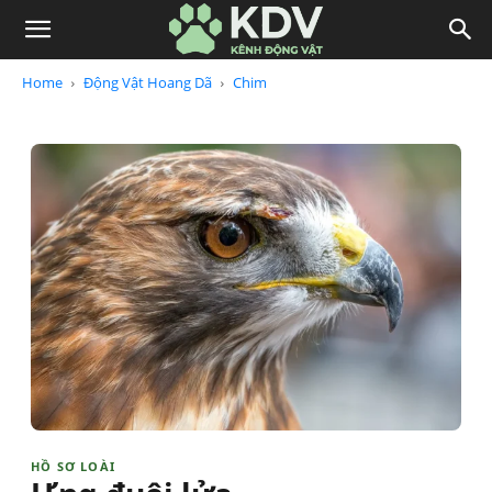
Home
Động Vật Hoang Dã
Chim
HỒ SƠ LOÀI