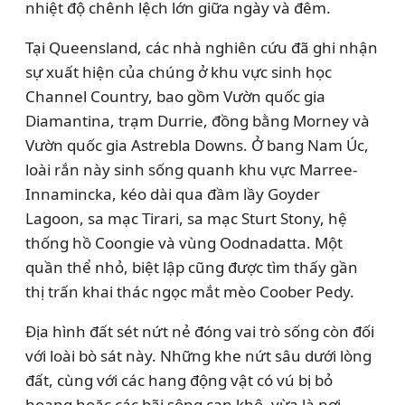
nhiệt độ chênh lệch lớn giữa ngày và đêm.
Tại Queensland, các nhà nghiên cứu đã ghi nhận
sự xuất hiện của chúng ở khu vực sinh học
Channel Country, bao gồm Vườn quốc gia
Diamantina, trạm Durrie, đồng bằng Morney và
Vườn quốc gia Astrebla Downs. Ở bang Nam Úc,
loài rắn này sinh sống quanh khu vực Marree-
Innamincka, kéo dài qua đầm lầy Goyder
Lagoon, sa mạc Tirari, sa mạc Sturt Stony, hệ
thống hồ Coongie và vùng Oodnadatta. Một
quần thể nhỏ, biệt lập cũng được tìm thấy gần
thị trấn khai thác ngọc mắt mèo Coober Pedy.
Địa hình đất sét nứt nẻ đóng vai trò sống còn đối
với loài bò sát này. Những khe nứt sâu dưới lòng
đất, cùng với các hang động vật có vú bị bỏ
hoang hoặc các bãi sông cạn khô, vừa là nơi