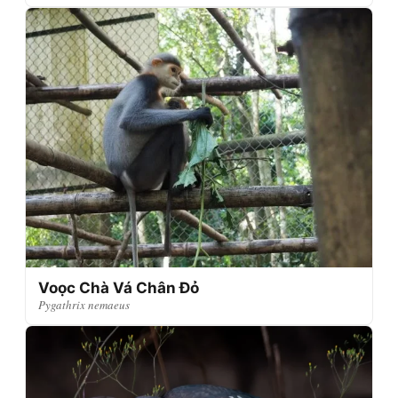
Voọc Chà Vá Chân Đỏ
Pygathrix nemaeus