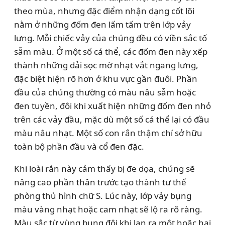
theo mùa, nhưng đặc điểm nhận dạng cốt lõi
nằm ở những đốm đen lấm tấm trên lớp vảy
lưng. Mỗi chiếc vảy của chúng đều có viền sắc tố
sẫm màu. Ở một số cá thể, các đốm đen này xếp
thành những dải sọc mờ nhạt vắt ngang lưng,
đặc biệt hiện rõ hơn ở khu vực gần đuôi. Phần
đầu của chúng thường có màu nâu sẫm hoặc
đen tuyền, đôi khi xuất hiện những đốm đen nhỏ
trên các vảy đầu, mặc dù một số cá thể lại có đầu
màu nâu nhạt. Một số con rắn thậm chí sở hữu
toàn bộ phần đầu và cổ đen đặc.
Khi loài rắn này cảm thấy bị đe dọa, chúng sẽ
nâng cao phần thân trước tạo thành tư thế
phòng thủ hình chữ S. Lúc này, lớp vảy bụng
màu vàng nhạt hoặc cam nhạt sẽ lộ ra rõ ràng.
Màu sắc từ vùng bụng đôi khi lan ra một hoặc hai