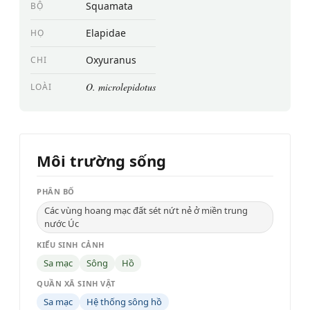
Squamata
BỘ
Elapidae
HỌ
Oxyuranus
CHI
O. microlepidotus
LOÀI
Môi trường sống
PHÂN BỐ
Các vùng hoang mạc đất sét nứt nẻ ở miền trung
nước Úc
KIỂU SINH CẢNH
Sa mạc
Sông
Hồ
QUẦN XÃ SINH VẬT
Sa mạc
Hệ thống sông hồ