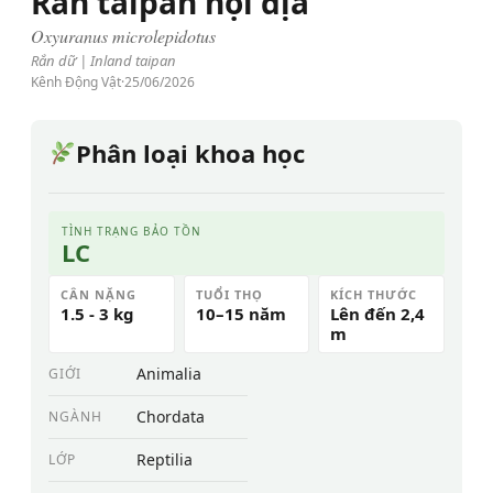
Rắn taipan nội địa
Oxyuranus microlepidotus
Rắn dữ | Inland taipan
Kênh Động Vật
·
25/06/2026
Phân loại khoa học
TÌNH TRẠNG BẢO TỒN
LC
CÂN NẶNG
TUỔI THỌ
KÍCH THƯỚC
1.5 - 3 kg
10–15 năm
Lên đến 2,4
m
Animalia
GIỚI
Chordata
NGÀNH
Reptilia
LỚP