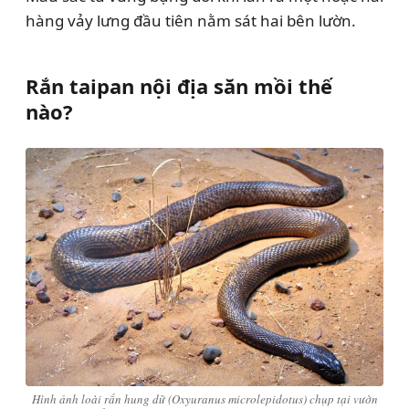
hàng vảy lưng đầu tiên nằm sát hai bên lườn.
Rắn taipan nội địa săn mồi thế
nào?
Hình ảnh loài rắn hung dữ (Oxyuranus microlepidotus) chụp tại vườn