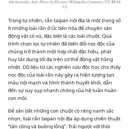
thú Australia. Ảnh: Photo by XLerate / Wikimedia Commons / CC BY-SA
3.0
Trong tự nhiên, rắn taipan nội địa là một trong số
ít những loài rắn ở Úc tiến hóa để chuyên săn
động vật có vú, đặc biệt là các loài chuột. Quá
trình chọn lọc tự nhiên đã biến đổi nọc độc của
chúng trở thành một hợp chất đặc hiệu, phát
huy tác dụng tối đa trên cơ thể động vật hằng
nhiệt. Dữ liệu từ các nghiên cứu độc học cho thấy
nọc độc của loài rắn này gây ra hiện tượng tan
máu nội mạch và hình thành huyết khối, dẫn
đến sự suy sụp nhanh chóng của hệ tuần hoàn
con mồi.
Để săn bắt những con chuột có răng nanh sắc
nhọn, loài rắn taipan nội địa áp dụng chiến thuật
“tấn công và buông lỏng”. Trái ngược với thói