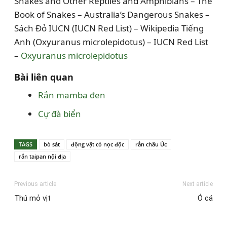
Snakes and Other Reptiles and Amphibians – The
Book of Snakes – Australia’s Dangerous Snakes –
Sách Đỏ IUCN (IUCN Red List) – Wikipedia Tiếng
Anh (Oxyuranus microlepidotus) – IUCN Red List
–
Oxyuranus microlepidotus
Bài liên quan
Rắn mamba đen
Cự đà biển
TAGS
bò sát
động vật có nọc độc
rắn châu Úc
rắn taipan nội địa
Previous article
Next article
Thú mỏ vịt
Ó cá