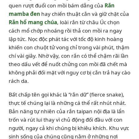
quen rượt đuổi con mồi bám dẳng của
Rắn
mamba đen
hay chiến thuật cắn và giữ chặt của
Rắn hổ mang chúa
, loài rắn từ châu Úc chọn
cách mổ chớp nhoáng rồi thả con mồi ra ngay
lập tức. Nọc độc phát tác với tốc độ kinh hoàng
khiến con chuột tử vong chỉ trong vài phút, thậm
chí vài giây. Nhờ vậy, con rắn có thể chậm rãi lần
theo dấu vết để nuốt chửng con mồi đã chết mà
không phải đối mặt với nguy cơ bị cắn trả hay cào
rách da.
Bất chấp tên gọi khác là “rắn dữ” (fierce snake),
thực tế chúng lại là những cá thể rất nhút nhát.
Bản năng tự nhiên của rắn taipan nội địa là lẩn
trốn và rút lui thay vì chủ động đối đầu với con
người, ngay cả khi chúng bị khiêu khích. Khu vực
sinh sống của chúng cũng nằm ở những nơi