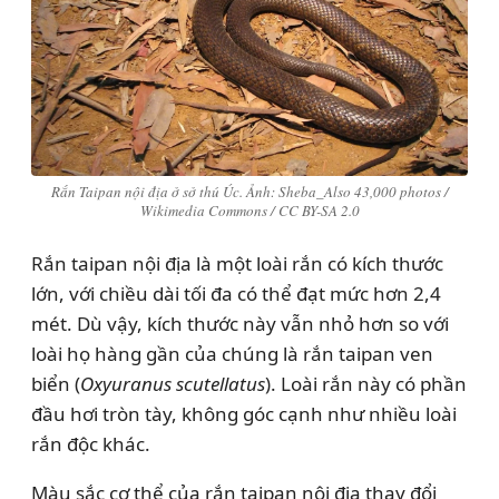
Rắn Taipan nội địa ở sở thú Úc. Ảnh: Sheba_Also 43,000 photos /
Wikimedia Commons / CC BY-SA 2.0
Rắn taipan nội địa là một loài rắn có kích thước
lớn, với chiều dài tối đa có thể đạt mức hơn 2,4
mét. Dù vậy, kích thước này vẫn nhỏ hơn so với
loài họ hàng gần của chúng là rắn taipan ven
biển (
Oxyuranus scutellatus
). Loài rắn này có phần
đầu hơi tròn tày, không góc cạnh như nhiều loài
rắn độc khác.
Màu sắc cơ thể của rắn taipan nội địa thay đổi