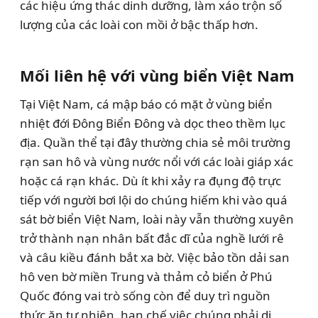
các hiệu ứng thác dinh dưỡng, làm xáo trộn số
lượng của các loài con mồi ở bậc thấp hơn.
Mối liên hệ với vùng biển Việt Nam
Tại Việt Nam, cá mập báo có mặt ở vùng biển
nhiệt đới Đông Biển Đông và dọc theo thềm lục
địa. Quần thể tại đây thường chia sẻ môi trường
rạn san hô và vùng nước nổi với các loài giáp xác
hoặc cá rạn khác. Dù ít khi xảy ra đụng độ trực
tiếp với người bơi lội do chúng hiếm khi vào quá
sát bờ biển Việt Nam, loài này vẫn thường xuyên
trở thành nạn nhân bất đắc dĩ của nghề lưới rê
và câu kiều đánh bắt xa bờ. Việc bảo tồn dải san
hô ven bờ miền Trung và thảm cỏ biển ở Phú
Quốc đóng vai trò sống còn để duy trì nguồn
thức ăn tự nhiên, hạn chế việc chúng phải di