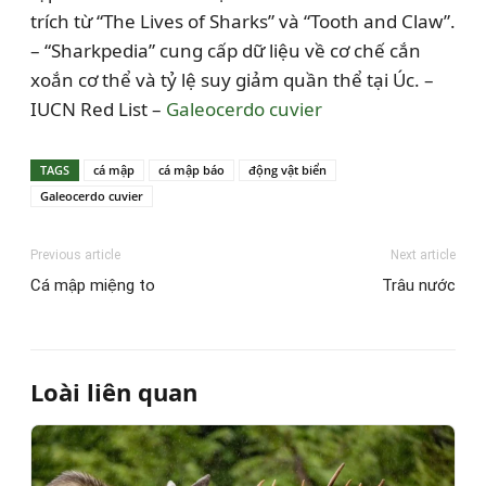
trích từ “The Lives of Sharks” và “Tooth and Claw”.
– “Sharkpedia” cung cấp dữ liệu về cơ chế cắn
xoắn cơ thể và tỷ lệ suy giảm quần thể tại Úc. –
IUCN Red List –
Galeocerdo cuvier
TAGS
cá mập
cá mập báo
động vật biển
Galeocerdo cuvier
Previous article
Next article
Cá mập miệng to
Trâu nước
Loài liên quan