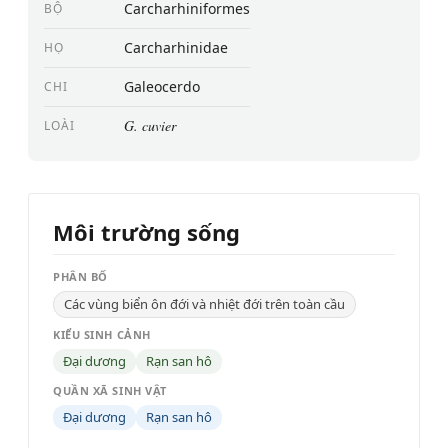
Carcharhiniformes
BỘ
Carcharhinidae
HỌ
Galeocerdo
CHI
G. cuvier
LOÀI
Môi trường sống
PHÂN BỐ
Các vùng biển ôn đới và nhiệt đới trên toàn cầu
KIỂU SINH CẢNH
Đại dương
Rạn san hô
QUẦN XÃ SINH VẬT
Đại dương
Rạn san hô