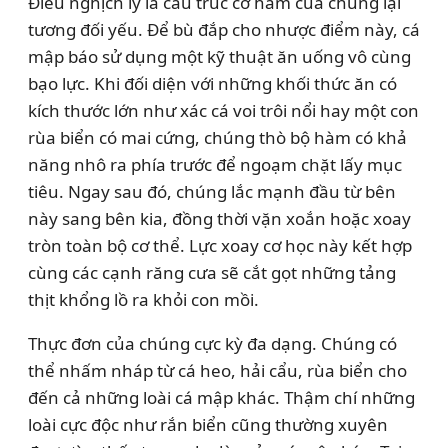
Điều nghịch lý là cấu trúc cơ hàm của chúng lại
tương đối yếu. Để bù đắp cho nhược điểm này, cá
mập báo sử dụng một kỹ thuật ăn uống vô cùng
bạo lực. Khi đối diện với những khối thức ăn có
kích thước lớn như xác cá voi trôi nổi hay một con
rùa biển có mai cứng, chúng thò bộ hàm có khả
năng nhô ra phía trước để ngoạm chặt lấy mục
tiêu. Ngay sau đó, chúng lắc mạnh đầu từ bên
này sang bên kia, đồng thời vặn xoắn hoặc xoay
tròn toàn bộ cơ thể. Lực xoay cơ học này kết hợp
cùng các cạnh răng cưa sẽ cắt gọt những tảng
thịt khổng lồ ra khỏi con mồi.
Thực đơn của chúng cực kỳ đa dạng. Chúng có
thể nhấm nháp từ cá heo, hải cẩu, rùa biển cho
đến cả những loài cá mập khác. Thậm chí những
loài cực độc như rắn biển cũng thường xuyên