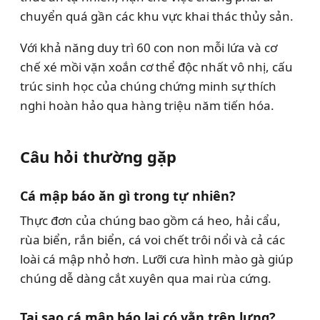
chuyển quá gần các khu vực khai thác thủy sản.
Với khả năng duy trì 60 con non mỗi lứa và cơ
chế xé mồi vặn xoắn cơ thể độc nhất vô nhị, cấu
trúc sinh học của chúng chứng minh sự thích
nghi hoàn hảo qua hàng triệu năm tiến hóa.
Câu hỏi thường gặp
Cá mập báo ăn gì trong tự nhiên?
Thực đơn của chúng bao gồm cá heo, hải cẩu,
rùa biển, rắn biển, cá voi chết trôi nổi và cả các
loài cá mập nhỏ hơn. Lưỡi cưa hình mào gà giúp
chúng dễ dàng cắt xuyên qua mai rùa cứng.
Tại sao cá mập báo lại có vằn trên lưng?