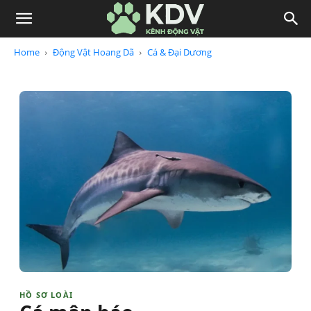
Home
Động Vật Hoang Dã
Cá & Đại Dương
HỒ SƠ LOÀI