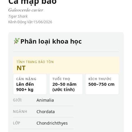
Cá mập báo
Galeocerdo cuvier
Tiger Shark
Kênh Động Vật
·
15/06/2026
Phân loại khoa học
TÌNH TRẠNG BẢO TỒN
NT
CÂN NẶNG
TUỔI THỌ
KÍCH THƯỚC
Lên đến
20–50 năm
500–750 cm
900+ kg
(ước tính)
Animalia
GIỚI
Chordata
NGÀNH
Chondrichthyes
LỚP