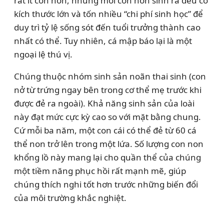
rất ít con non, nhưng mỗi con non sinh ra đều có
kích thước lớn và tốn nhiều “chi phí sinh học” để
duy trì tỷ lệ sống sót đến tuổi trưởng thành cao
nhất có thể. Tuy nhiên, cá mập báo lại là một
ngoại lệ thú vị.
Chúng thuộc nhóm sinh sản noãn thai sinh (con
nở từ trứng ngay bên trong cơ thể mẹ trước khi
được đẻ ra ngoài). Khả năng sinh sản của loài
này đạt mức cực kỳ cao so với mặt bằng chung.
Cứ mỗi ba năm, một con cái có thể đẻ từ 60 cá
thể non trở lên trong một lứa. Số lượng con non
khổng lồ này mang lại cho quần thể của chúng
một tiềm năng phục hồi rất mạnh mẽ, giúp
chúng thích nghi tốt hơn trước những biến đổi
của môi trường khắc nghiệt.