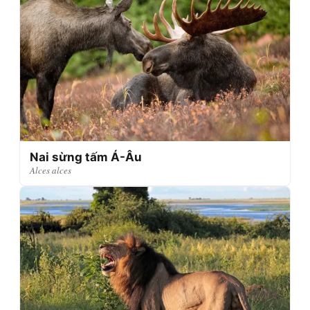
Nai sừng tấm Á-Âu
Alces alces