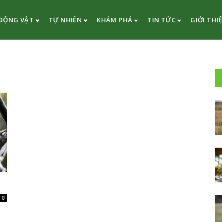
ĐỘNG VẬT
TỰ NHIÊN
KHÁM PHÁ
TIN TỨC
GIỚI THI
0