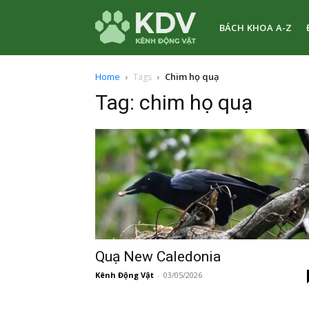
BÁCH KHOA A-Z
Kênh
Home
Chim họ quạ
Tags
Tag: chim họ quạ
Động
Vật
Quạ New Caledonia
Kênh Động Vật
-
03/05/2026