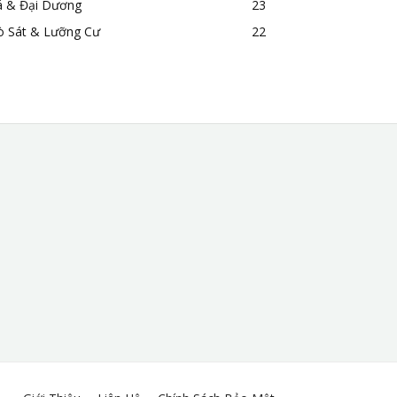
á & Đại Dương
23
ò Sát & Lưỡng Cư
22