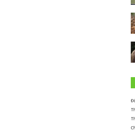
Đ
T
Th
C