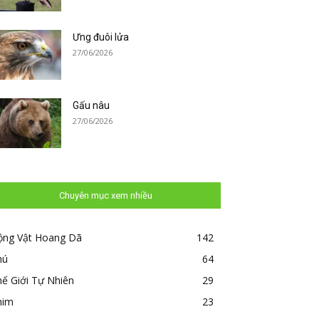
Ưng đuôi lửa
27/06/2026
Gấu nâu
27/06/2026
Chuyên mục xem nhiều
ộng Vật Hoang Dã
142
hú
64
ế Giới Tự Nhiên
29
him
23