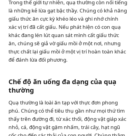
Trong thế giới tự nhiên, quạ thường còn nổi tiếng
là những kẻ lừa gạt bậc thầy. Chúng có khả năng
giấu thức ăn cực kỳ khéo léo và ghi nhớ chính
xác vị trí đã cất giấu. Nếu phát hiện có con quạ
khác đang lén lút quan sát mình cất giấu thức
ăn, chúng sẽ giả vờ giấu mồi ở một nơi, nhưng
thực chất lại giấu mồi ở một vị trí hoàn toàn khác
để đánh lừa đối phương.
Chế độ ăn uống đa dạng của quạ
thường
Quạ thường là loài ăn tạp với thực đơn phong
phú. Chúng có thể tiêu thụ gần như mọi thứ tìm
thấy trên đường đi, từ xác thối, động vật giáp xác
nhỏ, cá, động vật gặm nhấm, trái cây, hạt ngũ
cốc cho đến rác thải của con người. Chúng thậm