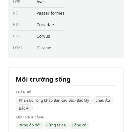
Aves
LỚP
Passeriformes
BỘ
Corvidae
HỌ
Corvus
CHI
C. corax
LOÀI
Môi trường sống
PHÂN BỐ
Phân bố rộng khắp Bán cầu Bắc (Bắc Mỹ
châu Âu
Bắc Á)
KIỂU SINH CẢNH
Rừng ôn đới
Rừng taiga
Đồng cỏ