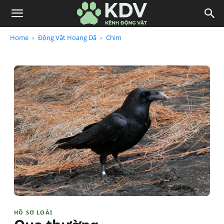
Home
Động Vật Hoang Dã
Chim
HỒ SƠ LOÀI