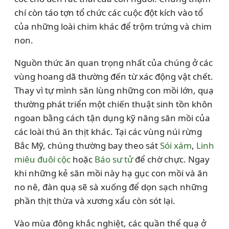
chí còn táo tợn tổ chức các cuộc đột kích vào tổ
của những loài chim khác để trộm trứng và chim
non.
Nguồn thức ăn quan trọng nhất của chúng ở các
vùng hoang dã thường đến từ xác động vật chết.
Thay vì tự mình săn lùng những con mồi lớn, quạ
thường phát triển một chiến thuật sinh tồn khôn
ngoan bằng cách tận dụng kỹ năng săn mồi của
các loài thú ăn thịt khác. Tại các vùng núi rừng
Bắc Mỹ, chúng thường bay theo sát
Sói xám
,
Linh
miêu đuôi cộc
hoặc
Báo sư tử
để chờ chực. Ngay
khi những kẻ săn mồi này hạ gục con mồi và ăn
no nê, đàn quạ sẽ sà xuống để dọn sạch những
phần thịt thừa và xương xẩu còn sót lại.
Vào mùa đông khắc nghiệt, các quần thể quạ ở