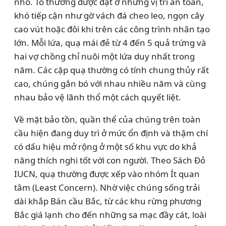
nhỏ. Tổ thường được đặt ở những vị trí an toàn,
khó tiếp cận như gờ vách đá cheo leo, ngọn cây
cao vút hoặc đôi khi trên các công trình nhân tạo
lớn. Mỗi lứa, quạ mái đẻ từ 4 đến 5 quả trứng và
hai vợ chồng chỉ nuôi một lứa duy nhất trong
năm. Các cặp quạ thường có tính chung thủy rất
cao, chúng gắn bó với nhau nhiều năm và cùng
nhau bảo vệ lãnh thổ một cách quyết liệt.
Về mặt bảo tồn, quần thể của chúng trên toàn
cầu hiện đang duy trì ở mức ổn định và thậm chí
có dấu hiệu mở rộng ở một số khu vực do khả
năng thích nghi tốt với con người. Theo Sách Đỏ
IUCN, quạ thường được xếp vào nhóm Ít quan
tâm (Least Concern). Nhờ việc chúng sống trải
dài khắp Bán cầu Bắc, từ các khu rừng phương
Bắc giá lạnh cho đến những sa mạc đầy cát, loài