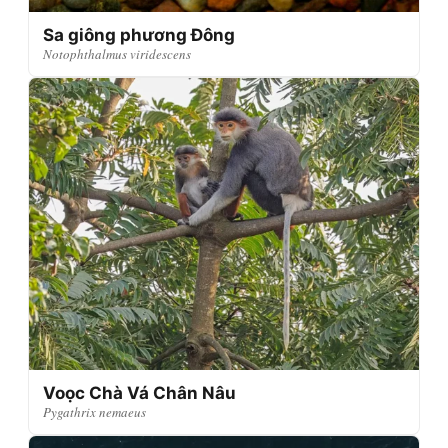
Sa giông phương Đông
Notophthalmus viridescens
Voọc Chà Vá Chân Nâu
Pygathrix nemaeus