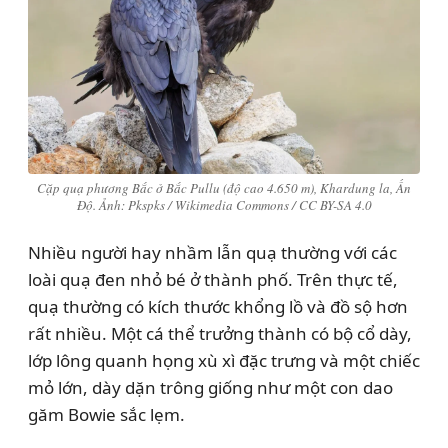
Cặp quạ phương Bắc ở Bắc Pullu (độ cao 4.650 m), Khardung la, Ấn
Độ. Ảnh: Pkspks / Wikimedia Commons / CC BY-SA 4.0
Nhiều người hay nhầm lẫn quạ thường với các
loài quạ đen nhỏ bé ở thành phố. Trên thực tế,
quạ thường có kích thước khổng lồ và đồ sộ hơn
rất nhiều. Một cá thể trưởng thành có bộ cổ dày,
lớp lông quanh họng xù xì đặc trưng và một chiếc
mỏ lớn, dày dặn trông giống như một con dao
găm Bowie sắc lẹm.