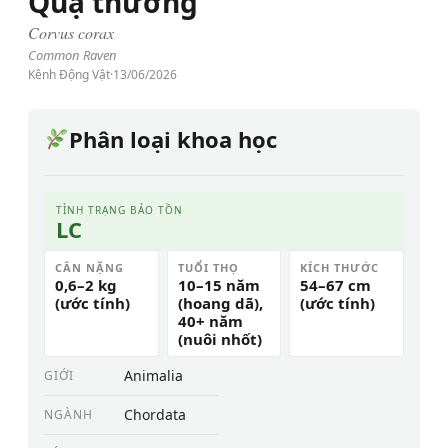
Quạ thường
Corvus corax
Common Raven
Kênh Động Vật
·
13/06/2026
Phân loại khoa học
TÌNH TRẠNG BẢO TỒN
LC
CÂN NẶNG
TUỔI THỌ
KÍCH THƯỚC
0,6–2 kg
10–15 năm
54–67 cm
(ước tính)
(hoang dã),
(ước tính)
40+ năm
(nuôi nhốt)
Animalia
GIỚI
Chordata
NGÀNH