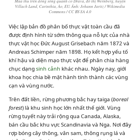
Mùa thu trên dòng sông quanh co Drava, đô thị Wernberg, huyện
Villach Land, Carinthia, Áo, EU. Ảnh: Johann Jaritz / Wikimedia
Commons / CC BY-SA 4.0
Việc lập bản đồ phân bố thực vật toàn cầu đã
được định hình từ sớm thông qua nỗ lực của nhà
thực vật học Đức August Grisebach năm 1872 và
Andreas Schimper năm 1898. Họ kết hợp yếu tố
khí hậu và diện mạo thực vật để phân chia hàng
chục dạng
sinh cảnh
khác nhau. Ngày nay, giới
khoa học chia bề mặt hành tinh thành các vùng
cạn và vùng nước.
Trên đất liền, rừng phương bắc hay taiga (
boreal
forest
) là khu sinh học lớn nhất thế giới. Vùng
rừng tuyết này trải rộng qua Canada, Alaska,
bán cầu bắc khu vực Scandinavia và Nga. Nơi đây
rợp bóng cây thông, vân sam, thông rụng lá và