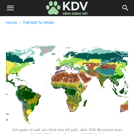
Home
Thế Giới Tự Nhiên
Các quần xã sinh vật chính trên thế giới.. Ảnh: Ville Koistinen (user