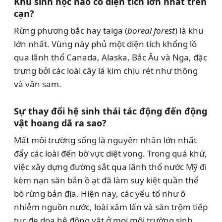
Khu sinh học nào có diện tích lớn nhất trên
cạn?
Rừng phương bắc hay taiga (
boreal forest
) là khu
lớn nhất. Vùng này phủ một diện tích khổng lồ
qua lãnh thổ Canada, Alaska, Bắc Âu và Nga, đặc
trưng bởi các loài cây lá kim chịu rét như thông
và vân sam.
Sự thay đổi hệ sinh thái tác động đến động
vật hoang dã ra sao?
Mất môi trường sống là nguyên nhân lớn nhất
đẩy các loài đến bờ vực diệt vong. Trong quá khứ,
việc xây dựng đường sắt qua lãnh thổ nước Mỹ đi
kèm nạn săn bắn ồ ạt đã làm suy kiệt quần thể
bò rừng bản địa. Hiện nay, các yếu tố như ô
nhiễm nguồn nước, loài xâm lấn và săn trộm tiếp
tục đe dọa hệ động vật ở mọi môi trường sinh