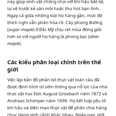
này giúp sinh vật chống chọi với khí hậu bất lợi,
tự vệ trước kẻ săn mồi hoặc thu hút bạn tình.
Ngay cả giữa những loài họ hàng gần, mức độ
thích nghi vẫn phân hóa rõ. Cây phong đường
(
sugar maple
) ở Bắc Mỹ chịu rét mùa đông giỏi
hơn so với người họ hàng là phong bạc (
silver
maple
).
Các kiểu phân loại chính trên thế
giới
Việc lập bản đồ phân bố thực vật toàn cầu đã
được định hình từ sớm thông qua nỗ lực của nhà
thực vật học Đức August Grisebach năm 1872 và
Andreas Schimper năm 1898. Họ kết hợp yếu tố
khí hậu và diện mạo thực vật để phân chia hàng
chục dạng sinh cảnh khác nhau. Ngày nay, giới