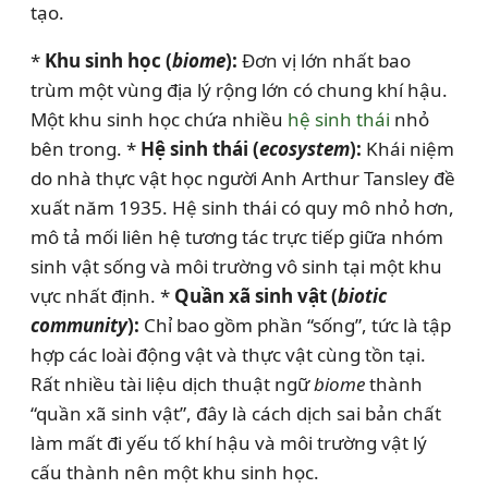
tạo.
*
Khu sinh học (
biome
):
Đơn vị lớn nhất bao
trùm một vùng địa lý rộng lớn có chung khí hậu.
Một khu sinh học chứa nhiều
hệ sinh thái
nhỏ
bên trong. *
Hệ sinh thái (
ecosystem
):
Khái niệm
do nhà thực vật học người Anh Arthur Tansley đề
xuất năm 1935. Hệ sinh thái có quy mô nhỏ hơn,
mô tả mối liên hệ tương tác trực tiếp giữa nhóm
sinh vật sống và môi trường vô sinh tại một khu
vực nhất định. *
Quần xã sinh vật (
biotic
community
):
Chỉ bao gồm phần “sống”, tức là tập
hợp các loài động vật và thực vật cùng tồn tại.
Rất nhiều tài liệu dịch thuật ngữ
biome
thành
“quần xã sinh vật”, đây là cách dịch sai bản chất
làm mất đi yếu tố khí hậu và môi trường vật lý
cấu thành nên một khu sinh học.