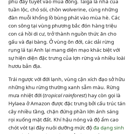
phủ đầy tuyết vào mùa đông. Taiga là nhà của
tuần lộc, chó sói, chồn wolverine, cùng những
đàn muỗi khổng lồ bùng phát vào mùa hè. Các
con sông tại vùng phương bắc đón hàng triệu
con cá hồi di cư, trở thành nguồn thức ăn cho
gấu và đại bàng. Ở vùng ôn đới, các dải rừng
rụng lá tại Anh lại mang diện mạo khác biệt với
sự hiện diện đặc trưng của lợn rừng và nhiều loài
hươu bản địa.
Trái ngược với đới lạnh, vùng cận xích đạo sở hữu
những khu rừng thường xanh sẫm màu. Rừng
mưa nhiệt đới (
tropical rainforest
) hay còn gọi là
Hylaea ở Amazon được đặc trưng bởi cấu trúc tán
cây nhiều tầng, chặn đứng phần lớn ánh sáng
rọi xuống mặt đất. Khí hậu nóng và độ ẩm cao
chót vót tại đây nuôi dưỡng mức độ
đa dạng sinh