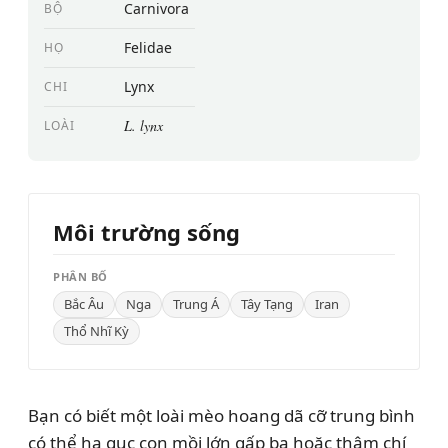
Carnivora
BỘ
Felidae
HỌ
Lynx
CHI
L. lynx
LOÀI
Môi trường sống
PHÂN BỐ
Bắc Âu
Nga
Trung Á
Tây Tạng
Iran
Thổ Nhĩ Kỳ
Bạn có biết một loài mèo hoang dã cỡ trung bình
có thể hạ gục con mồi lớn gấp ba hoặc thậm chí