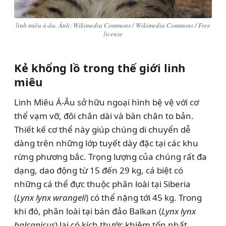
linh miêu á-âu. Ảnh: Wikimedia Commons / Wikimedia Commons / Free
license
Kẻ khổng lồ trong thế giới linh
miêu
Linh Miêu Á-Âu sở hữu ngoại hình bệ vệ với cơ
thể vạm vỡ, đôi chân dài và bàn chân to bản.
Thiết kế cơ thể này giúp chúng di chuyển dễ
dàng trên những lớp tuyết dày đặc tại các khu
rừng phương bắc. Trọng lượng của chúng rất đa
dạng, dao động từ 15 đến 29 kg, cá biệt có
những cá thể đực thuộc phân loài tại Siberia
(
Lynx lynx wrangeli
) có thể nặng tới 45 kg. Trong
khi đó, phân loài tại bán đảo Balkan (
Lynx lynx
balcanicus
) lại có kích thước khiêm tốn nhất.