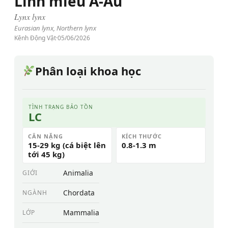
Linh miêu Á-Âu
Lynx lynx
Eurasian lynx, Northern lynx
Kênh Động Vật
·
05/06/2026
Phân loại khoa học
TÌNH TRẠNG BẢO TỒN
LC
CÂN NẶNG
KÍCH THƯỚC
15-29 kg (cá biệt lên
0.8-1.3 m
tới 45 kg)
Animalia
GIỚI
Chordata
NGÀNH
Mammalia
LỚP