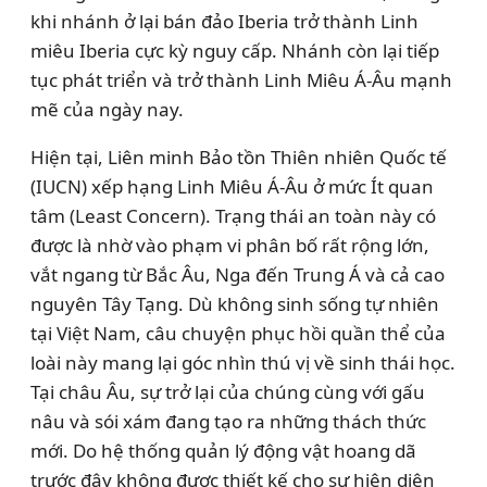
khi nhánh ở lại bán đảo Iberia trở thành Linh
miêu Iberia cực kỳ nguy cấp. Nhánh còn lại tiếp
tục phát triển và trở thành Linh Miêu Á-Âu mạnh
mẽ của ngày nay.
Hiện tại, Liên minh Bảo tồn Thiên nhiên Quốc tế
(IUCN) xếp hạng Linh Miêu Á-Âu ở mức Ít quan
tâm (Least Concern). Trạng thái an toàn này có
được là nhờ vào phạm vi phân bố rất rộng lớn,
vắt ngang từ Bắc Âu, Nga đến Trung Á và cả cao
nguyên Tây Tạng. Dù không sinh sống tự nhiên
tại Việt Nam, câu chuyện phục hồi quần thể của
loài này mang lại góc nhìn thú vị về sinh thái học.
Tại châu Âu, sự trở lại của chúng cùng với gấu
nâu và sói xám đang tạo ra những thách thức
mới. Do hệ thống quản lý động vật hoang dã
trước đây không được thiết kế cho sự hiện diện