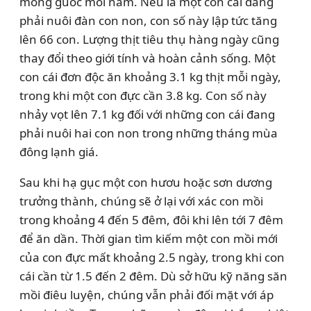
móng guốc mỗi năm. Nếu là một con cái đang
phải nuôi đàn con non, con số này lập tức tăng
lên 66 con. Lượng thịt tiêu thụ hàng ngày cũng
thay đổi theo giới tính và hoàn cảnh sống. Một
con cái đơn độc ăn khoảng 3.1 kg thịt mỗi ngày,
trong khi một con đực cần 3.8 kg. Con số này
nhảy vọt lên 7.1 kg đối với những con cái đang
phải nuôi hai con non trong những tháng mùa
đông lạnh giá.
Sau khi hạ gục một con hươu hoặc sơn dương
trưởng thành, chúng sẽ ở lại với xác con mồi
trong khoảng 4 đến 5 đêm, đôi khi lên tới 7 đêm
để ăn dần. Thời gian tìm kiếm một con mồi mới
của con đực mất khoảng 2.5 ngày, trong khi con
cái cần từ 1.5 đến 2 đêm. Dù sở hữu kỹ năng săn
mồi điêu luyện, chúng vẫn phải đối mặt với áp