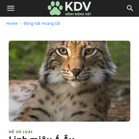
Home
Động Vật Hoang Dã
HỒ SƠ LOÀI