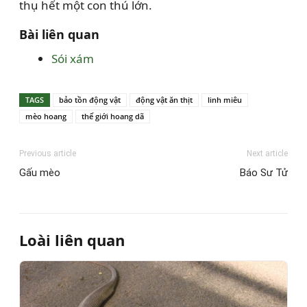
thụ hết một con thú lớn.
Bài liên quan
Sói xám
TAGS
bảo tồn động vật
động vật ăn thịt
linh miêu
mèo hoang
thế giới hoang dã
Previous article
Next article
Gấu mèo
Báo Sư Tử
Loài liên quan