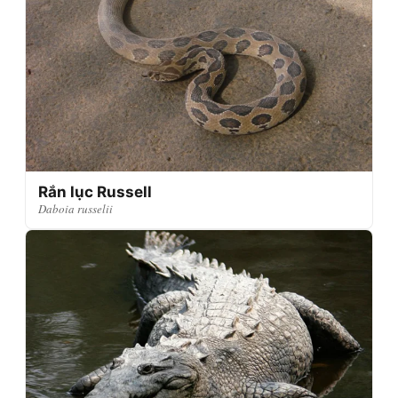
Rắn lục Russell
Daboia russelii