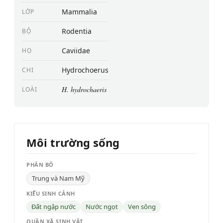
Mammalia
LỚP
Rodentia
BỘ
Caviidae
HỌ
Hydrochoerus
CHI
H. hydrochaeris
LOÀI
Môi trường sống
PHÂN BỐ
Trung và Nam Mỹ
KIỂU SINH CẢNH
Đất ngập nước
Nước ngọt
Ven sông
QUẦN XÃ SINH VẬT