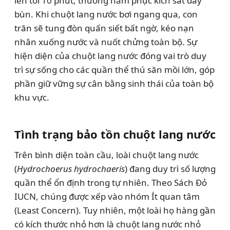
lên tới 10 phút, thường nằm phục kích sát đáy
bùn. Khi chuột lang nước bơi ngang qua, con
trăn sẽ tung đòn quấn siết bất ngờ, kéo nạn
nhân xuống nước và nuốt chửng toàn bộ. Sự
hiện diện của chuột lang nước đóng vai trò duy
trì sự sống cho các quần thể thú săn mồi lớn, góp
phần giữ vững sự cân bằng sinh thái của toàn bộ
khu vực.
Tình trạng bảo tồn chuột lang nước
Trên bình diện toàn cầu, loài chuột lang nước
(
Hydrochoerus hydrochaeris
) đang duy trì số lượng
quần thể ổn định trong tự nhiên. Theo Sách Đỏ
IUCN, chúng được xếp vào nhóm Ít quan tâm
(Least Concern). Tuy nhiên, một loài họ hàng gần
có kích thước nhỏ hơn là chuột lang nước nhỏ