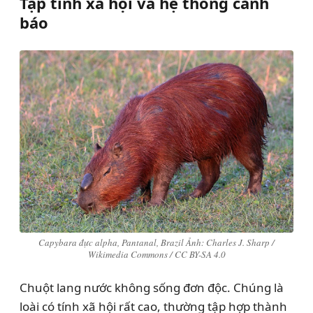
Tập tính xã hội và hệ thống cảnh
báo
Capybara đực alpha, Pantanal, Brazil Ảnh: Charles J. Sharp /
Wikimedia Commons / CC BY-SA 4.0
Chuột lang nước không sống đơn độc. Chúng là
loài có tính xã hội rất cao, thường tập hợp thành