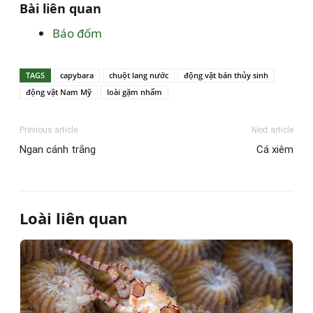
Bài liên quan
Báo đốm
TAGS
capybara
chuột lang nước
động vật bán thủy sinh
động vật Nam Mỹ
loài gặm nhấm
Previous article
Next article
Ngan cánh trắng
Cá xiêm
Loài liên quan