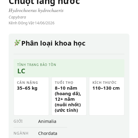
Chuột lang nước
Hydrochoerus hydrochaeris
Capybara
Kênh Động Vật
·
14/06/2026
Phân loại khoa học
TÌNH TRẠNG BẢO TỒN
LC
CÂN NẶNG
TUỔI THỌ
KÍCH THƯỚC
35–65 kg
8–10 năm
110–130 cm
(hoang dã),
12+ năm
(nuôi nhốt)
(ước tính)
Animalia
GIỚI
Chordata
NGÀNH