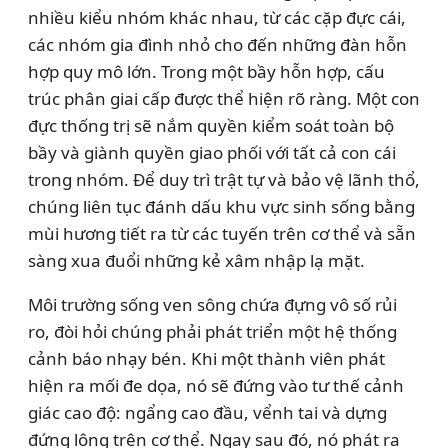
nhiều kiểu nhóm khác nhau, từ các cặp đực cái,
các nhóm gia đình nhỏ cho đến những đàn hỗn
hợp quy mô lớn. Trong một bầy hỗn hợp, cấu
trúc phân giai cấp được thể hiện rõ ràng. Một con
đực thống trị sẽ nắm quyền kiểm soát toàn bộ
bầy và giành quyền giao phối với tất cả con cái
trong nhóm. Để duy trì trật tự và bảo vệ lãnh thổ,
chúng liên tục đánh dấu khu vực sinh sống bằng
mùi hương tiết ra từ các tuyến trên cơ thể và sẵn
sàng xua đuổi những kẻ xâm nhập lạ mặt.
Môi trường sống ven sông chứa đựng vô số rủi
ro, đòi hỏi chúng phải phát triển một hệ thống
cảnh báo nhạy bén. Khi một thành viên phát
hiện ra mối đe dọa, nó sẽ đứng vào tư thế cảnh
giác cao độ: ngẩng cao đầu, vểnh tai và dựng
đứng lông trên cơ thể. Ngay sau đó, nó phát ra