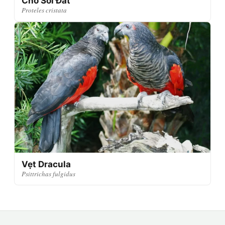
Chó Sói Đất
Proteles cristata
Vẹt Dracula
Psittrichas fulgidus