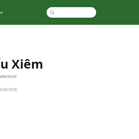
ấu Xiêm
amensis
4/03/2026