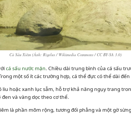
Cá Sấu Xiêm (Ảnh: Rigelus / Wikimedia Commons / CC BY-SA 3.0)
với
cá sấu nước mặn
. Chiều dài trung bình của cá sấu tr
Trong một số ít các trường hợp, cá thể đực có thể dài đ
ô liu hoặc xanh lục sẫm, hỗ trợ khả năng ngụy trang tro
ẽ đen và vàng dọc theo cơ thể.
 xiêm là phần mõm rộng, tương đối phẳng và một gờ sừng