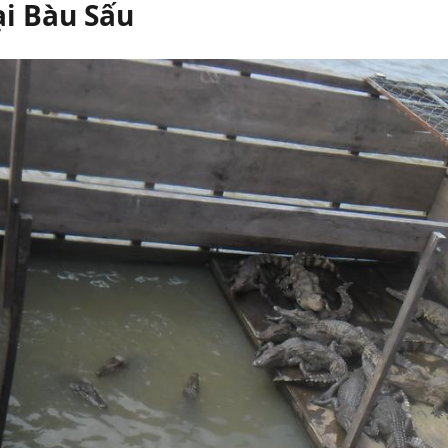
ại Bàu Sấu