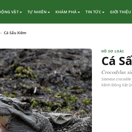
ĐỘNG VẬT
TỰ NHIÊN
KHÁM PHÁ
TIN TỨC
GIỚI THIỆU
Cá Sấu Xiêm
HỒ SƠ LOÀI
Cá S
Crocodylus si
Siamese crocodile
Kênh Động Vật
·
2