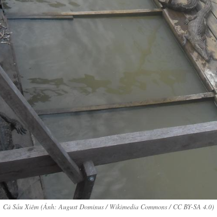
Cá Sấu Xiêm (Ảnh: August Dominus / Wikimedia Commons / CC BY-SA 4.0)