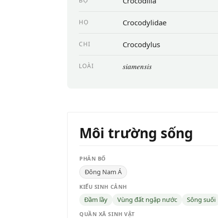
Crocodilia
BỘ
Crocodylidae
HỌ
Crocodylus
CHI
siamensis
LOÀI
Môi trường sống
PHÂN BỐ
Đông Nam Á
KIỂU SINH CẢNH
Đầm lầy
Vùng đất ngập nước
Sông suối
QUẦN XÃ SINH VẬT