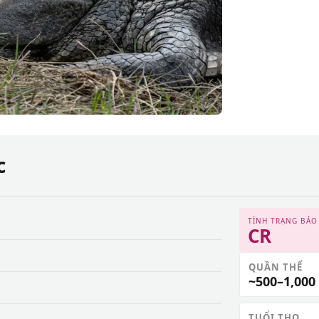
c
TÌNH TRẠNG BẢO
CR
QUẦN THỂ
~500–1,000
TUỔI THỌ